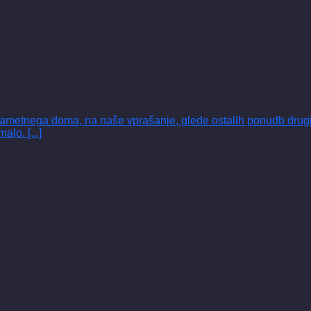
metnega doma, na naše vprašanje, glede ostalih ponudb drugih p
lo. [...]