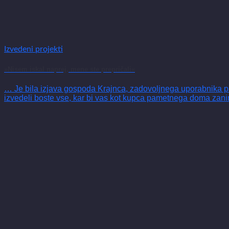
Izvedeni projekti
»Nisem iskal naprej, mene ste prepričali«
… Je bila izjava gospoda Krajnca, zadovoljnega uporabnika pa
izvedeli boste vse, kar bi vas kot kupca pametnega doma zanima