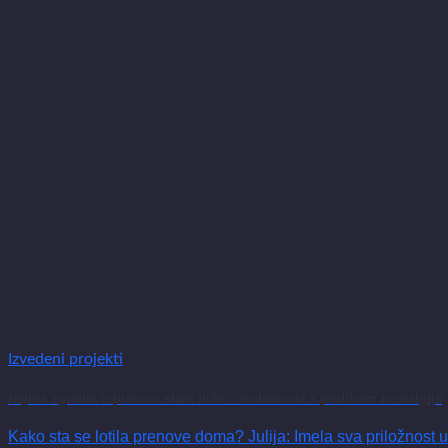
Izvedeni projekti
Najina zgodba o prenovi stare hiše – sodobnost s pridihom nostalgije
Kako sta se lotila prenove doma? Julija: Imela sva priložnost ure