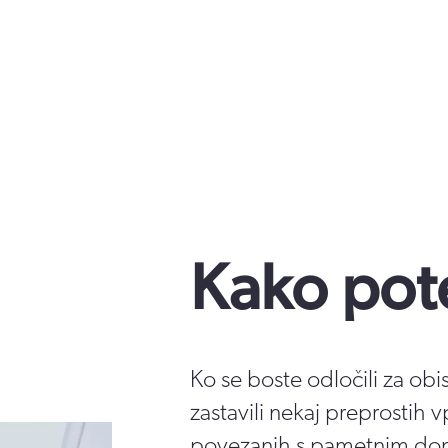
Kako pot
Ko se boste odločili za ob
zastavili nekaj preprostih v
povezanih s pametnim d