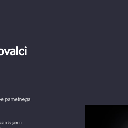
ovalci
abe pametnega
ašim željam in