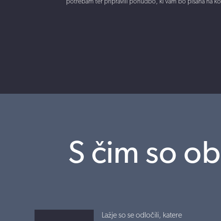
potrebam ter pripravili ponudbo, ki vam bo pisana na k
S čim so ob
Lažje so se odločili, katere