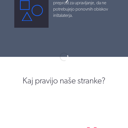
preprost za upravljanje, da ne
potrebujejo ponovnih obiskov
inštalaterja.
Kaj pravijo naše stranke?