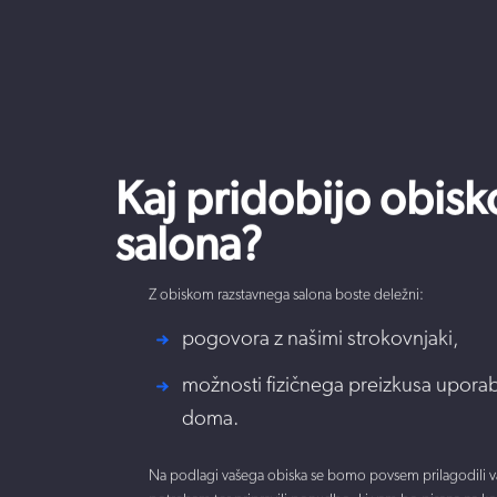
Kaj pridobijo obisk
salona?
Z obiskom razstavnega salona boste deležni:
pogovora z našimi strokovnjaki,
možnosti fizičnega preizkusa upor
doma.
Na podlagi vašega obiska se bomo povsem prilagodili v