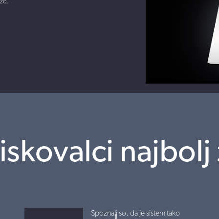
ožo.
iskovalci najbolj
Spoznali so, da je sistem tako