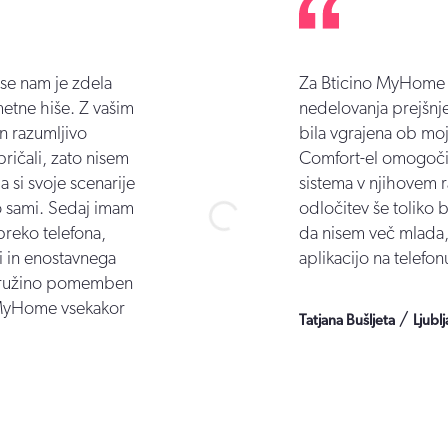
 se nam je zdela
Za Bticino MyHome s
etne hiše. Z vašim
nedelovanja prejšnje
n razumljivo
bila vgrajena ob moji
ričali, zato nisem
Comfort-el omogočili
a si svoje scenarije
sistema v njihovem r
mo sami. Sedaj imam
odločitev še toliko 
preko telefona,
da nisem več mlada, 
i in enostavnega
aplikacijo na telefo
o družino pomemben
 MyHome vsekakor
/
Tatjana Bušljeta
Ljubl