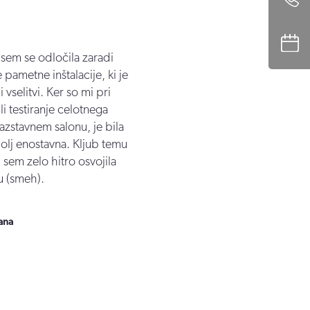
em se odločila zaradi
Prepr
 pametne inštalacije, ki je
vrhun
 vselitvi. Ker so mi pri
pose
 testiranje celotnega
kovin
azstavnem salonu, je bila
nižja
bolj enostavna. Kljub temu
sem zelo hitro osvojila
Dejan
nu (smeh).
jana