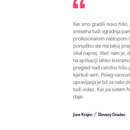
Ker smo gradili novo hišo,
smiselna tudi vgradnja pam
profesionalnim nastopom i
ponudbo ste me takoj prep
iskal naprej. Všeč nam je, d
na aplikaciji lahko kreira
pregled nad celotno hišo 
kjerkoli sem. Poleg varnost
upravljanja je bil za naš
tudi videz. Kar pa sistem
daje.
/
Jure Krajnc
Slovenj Gradec