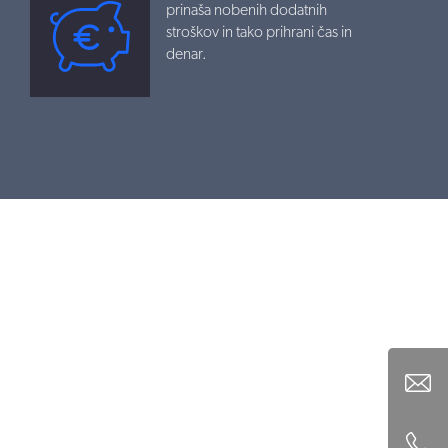
prinaša nobenih dodatnih
stroškov in tako prihrani čas in
denar.