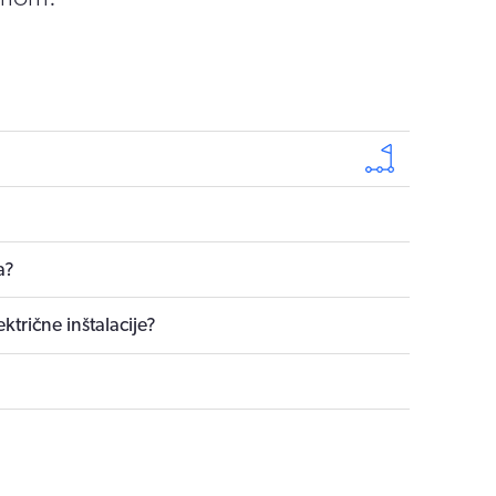
a?
ektrične inštalacije?