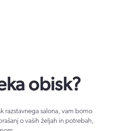
eka obisk?
isk razstavnega salona, vam bomo
prašanj o vaših željah in potrebah,
omom.