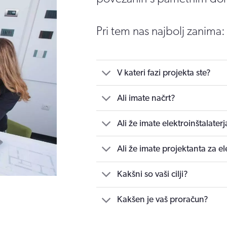
Pri tem nas najbolj zanima:
V kateri fazi projekta ste?
Ali imate načrt?
Ali že imate elektroinštalaterj
Ali že imate projektanta za el
Kakšni so vaši cilji?
Kakšen je vaš proračun?